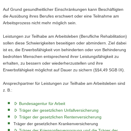
a
Auf Grund gesundheitlicher Einschränkungen kann Beschäftigten
v
die Ausübung ihres Berufes erschwert oder eine Teilnahme am
i
Arbeitsprozess nicht mehr möglich sein.
g
a
Leistungen zur Teilhabe am Arbeitsleben (Berufliche Rehabilitation)
t
sollen diese Schwierigkeiten beseitigen oder abmindern. Ziel dabei
i
ist es, die Erwerbsfähigkeit von behinderten oder von Behinderung
o
bedrohten Menschen entsprechend ihrer Leistungsfähigkeit zu
n
erhalten, zu bessern oder wiederherzustellen und ihre
Erwerbsfähigkeit möglichst auf Dauer zu sichern (§§4,49 SGB IX).
Ansprechpartner für Leistungen zur Teilhabe am Arbeitsleben sind
z. B.:
Bundesagentur für Arbeit
Träger der gesetzlichen Unfallversicherung
Träger der gesetzlichen Rentenversicherung
Träger der gesetzlichen Krankenversicherung
Träger der Kriegsopferversorgung und die Träger der